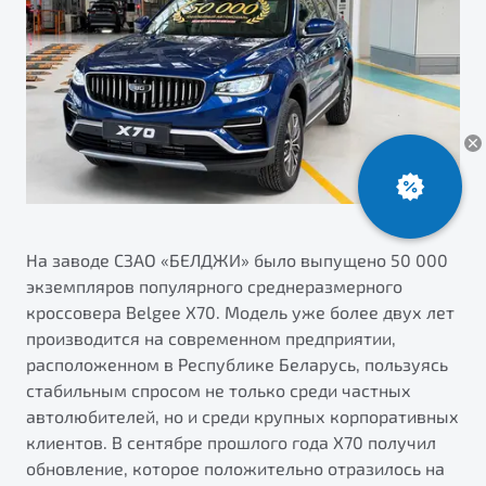
ПОДДЕРЖКА
Автокредит
О дилерском центре
Трейд-ин
Гарантия Belgee
Правовая информация
Яркий кроссовер
Страхование
Клиентская поддержка
от 2 219 990 ₽*
Расчет КАСКО
Помощь на дорогах
Обзор
В наличии
Belgee Линк
Belgee Клуб
S50
Belgee Плюс
На заводе СЗАО «БЕЛДЖИ» было выпущено 50 000
экземпляров популярного среднеразмерного
Реферальная программа
кроссовера Belgee X70. Модель уже более двух лет
производится на современном предприятии,
расположенном в Республике Беларусь, пользуясь
стабильным спросом не только среди частных
автолюбителей, но и среди крупных корпоративных
клиентов. В сентябре прошлого года X70 получил
Узнайте о специальных выгодах при покупке
обновление, которое положительно отразилось на
Элегантный и практичный седан
автомобиля Belgee