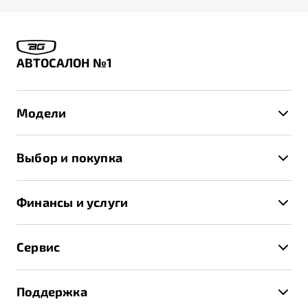
АВТОСАЛОН №1
Модели
X50+
Выбор и покупка
S50
Автомобили в наличии
X70
Финансы и услуги
Спецпредложения и Акции
Автокредит
Записаться на тест-драйв
Сервис
Трейд-ин
Получить предложение
Записаться на сервис
Страхование
Поддержка
Руководство по эксплуатации