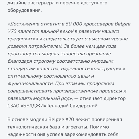
дизайне экстерьера и перечне доступного
от 1 699 990 ₽*
оборудования.
Подробно
Обзор
В наличии
«Достижение отметки в 50
000 кроссоверов Belgee
X70 является важной вехой в развитии нашего
X70
Будьте еще более уверены на дорогах с программой
предприятия и свидетельствует о высоком уровне
"Помощь на дорогах"
Автомобили в наличии
доверия потребителей. За более чем два года
Тест-драйв
производства модель завоевала признание
Преимущества программы
Автокредит
благодаря строгому соответствию мировым
Спецпредложения
стандартам качества, надежности конструкции и
оптимальному соотношению цены и
функциональности. При этом мы продолжим
Запись на сервис
совершенствовать производственные процессы и
Калькулятор ТО
развивать модельный ряд»
, — отмечает директор
Универсальный кроссовер
Клиентская поддержка
СЗАО «БЕЛДЖИ» Геннадий Свидерский.
от 2 499 990 ₽*
В основе модели Belgee X70 лежит проверенная
технологическая база и агрегаты. Помимо
Обзор
В наличии
надежности она успела зарекомендовать себя