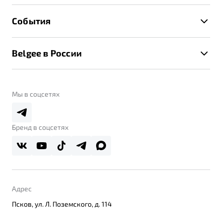
Расчет КАСКО
Гарантия Belgee
Техническое обслуживание
События
Клиентская поддержка
Калькулятор ТО
Новости
Помощь на дорогах
Belgee в России
Контакты
Belgee Линк
О бренде
Belgee Клуб
О дилерском центре
Мы в соцсетях
Belgee Плюс
Правовая информация
Реферальная программа
Бренд в соцсетях
Адрес
Псков, ул. Л. Поземского, д. 114