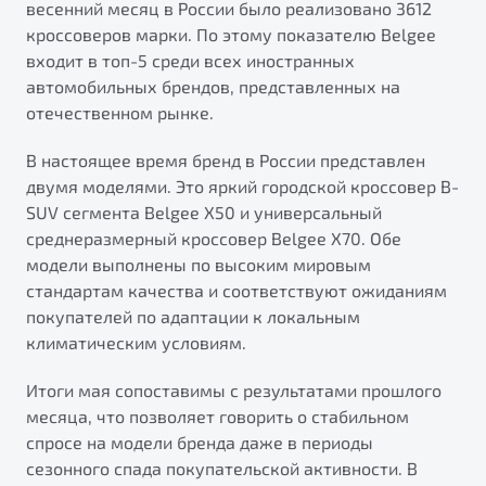
весенний месяц в России было реализовано 3612
от 1 699 990 ₽*
кроссоверов марки. По этому показателю Belgee
Подробно
входит в топ-5 среди всех иностранных
Обзор
В наличии
автомобильных брендов, представленных на
отечественном рынке.
X70
Будьте еще более уверены на дорогах с программой
"Помощь на дорогах"
Автомобили в наличии
В настоящее время бренд в России представлен
Тест-драйв
двумя моделями. Это яркий городской кроссовер B-
Преимущества программы
Автокредит
SUV сегмента Belgee X50 и универсальный
Спецпредложения
среднеразмерный кроссовер Belgee X70. Обе
модели выполнены по высоким мировым
стандартам качества и соответствуют ожиданиям
Запись на сервис
покупателей по адаптации к локальным
Калькулятор ТО
климатическим условиям.
Универсальный кроссовер
Клиентская поддержка
Итоги мая сопоставимы с результатами прошлого
от 2 499 990 ₽*
месяца, что позволяет говорить о стабильном
спросе на модели бренда даже в периоды
Обзор
В наличии
сезонного спада покупательской активности. В