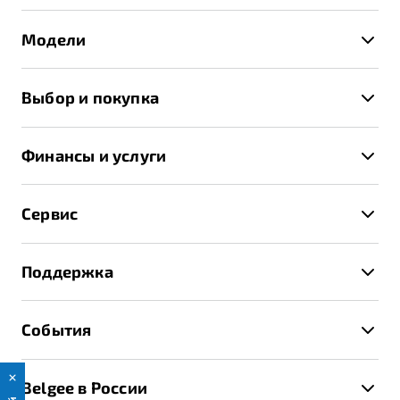
Модели
X50+
Выбор и покупка
S50
Автомобили в наличии
X70
Финансы и услуги
Спецпредложения и Акции
Автокредит
Записаться на тест-драйв
Сервис
Трейд-ин
Получить предложение
Записаться на сервис
Страхование
Поддержка
Руководство по эксплуатации
Расчет КАСКО
Гарантия Belgee
Техническое обслуживание
События
Клиентская поддержка
Калькулятор ТО
Новости
Помощь на дорогах
Belgee в России