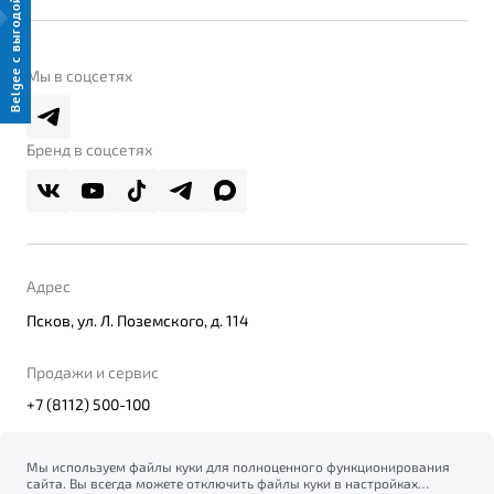
Контакты
Belgee с выгодой
Belgee Линк
О бренде
Belgee Клуб
О дилерском центре
Мы в соцсетях
Belgee Плюс
Правовая информация
Реферальная программа
Бренд в соцсетях
Адрес
Псков, ул. Л. Поземского, д. 114
Продажи и сервис
+7 (8112) 500-100
Мы используем файлы куки для полноценного функционирования
сайта. Вы всегда можете отключить файлы куки в настройках
© 2026