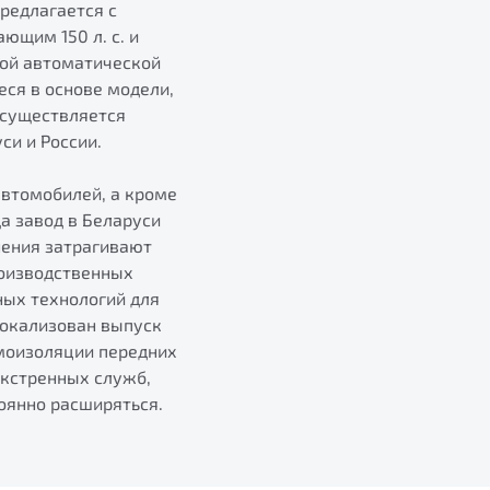
предлагается с
ющим 150 л. с. и
ной автоматической
ся в основе модели,
осуществляется
си и России.
автомобилей, а кроме
а завод в Беларуси
нения затрагивают
роизводственных
ных технологий для
локализован выпуск
моизоляции передних
экстренных служб,
тоянно расширяться.