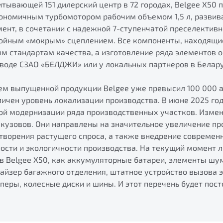
итывающей 151 дилерский центр в 72 городах, Belgee X50 
ономичным турбомотором рабочим объемом 1,5 л, развива
ент, в сочетании с надежной 7-ступенчатой преселектив
войным «мокрым» сцеплением. Все компоненты, находящие
м стандартам качества, а изготовление ряда элементов 
воде СЗАО «БЕЛДЖИ» или у локальных партнеров в Белару
ъем выпущенной продукции Belgee уже превысил 100 000 
личен уровень локализации производства. В июне 2025 год
ой модернизации ряда производственных участков. Изме
и кузовов. Они направлены на значительное увеличение п
творения растущего спроса, а также внедрение современ
сти и экологичности производства. На текущий момент 
в Belgee X50, как аккумуляторные батареи, элементы шу
найзер багажного отделения, штатное устройство вызова 
перы, колесные диски и шины. И этот перечень будет пос