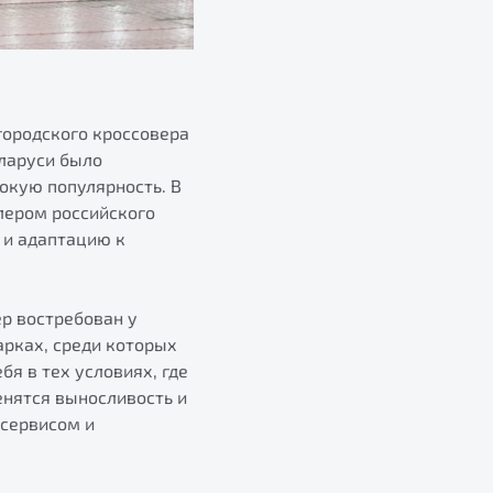
 городского кроссовера
еларуси было
окую популярность. В
лером российского
 и адаптацию к
ер востребован у
арках, среди которых
я в тех условиях, где
нятся выносливость и
сервисом и