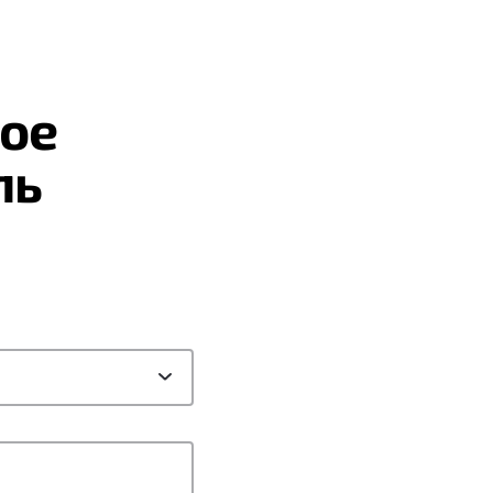
ое
ль