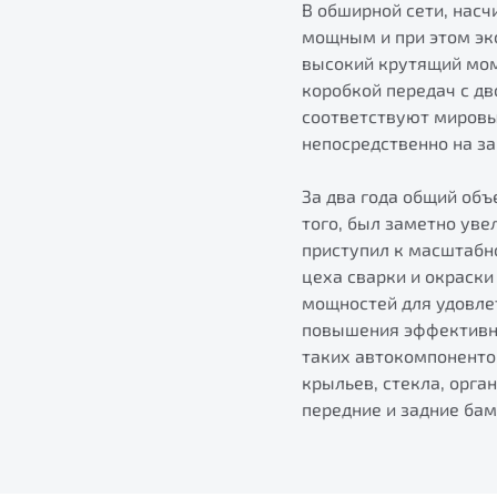
В обширной сети, насч
мощным и при этом эк
высокий крутящий мом
коробкой передач с д
соответствуют мировы
непосредственно на за
За два года общий об
того, был заметно уве
приступил к масштабн
цеха сварки и окраск
мощностей для удовле
повышения эффективно
таких автокомпоненто
крыльев, стекла, орга
передние и задние бам