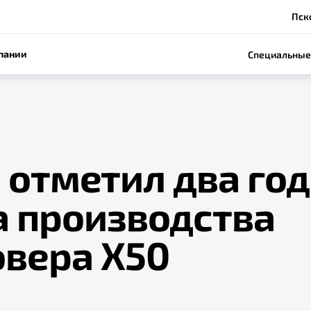
Пско
пании
Специальные
 отметил два год
а производства
овера X50