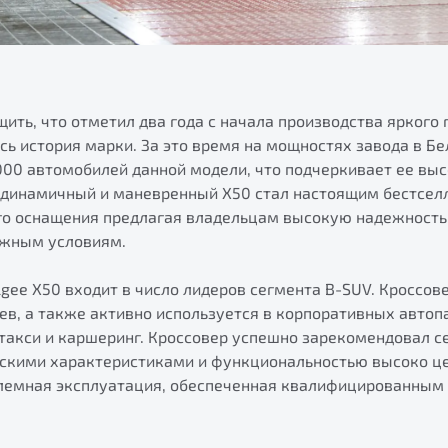
щить, что отметил два года с начала производства яркого
ась история марки. За это время на мощностях завода в Б
000 автомобилей данной модели, что подчеркивает ее выс
, динамичный и маневренный Х50 стал настоящим бестсел
го оснащения предлагая владельцам высокую надежность
ожным условиям.
gee X50 входит в число лидеров сегмента B-SUV. Кроссов
в, а также активно используется в корпоративных автоп
акси и каршеринг. Кроссовер успешно зарекомендовал себ
ьскими характеристиками и функциональностью высоко це
лемная эксплуатация, обеспеченная квалифицированным 