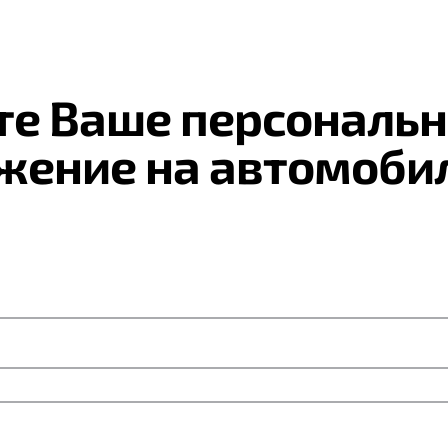
те Ваше персональн
жение на автомоби