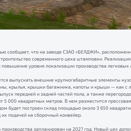
тью сообщает, что на заводе СЗАО «БЕЛДЖИ», расположен
 строительство современного цеха штамповки. Реализация
а повышение уровня локализации производства легковых 
ется выпускать внешние крупногабаритные элементы куз
ины, крылья, крышки багажника, капоты и крыши — как с л
пуск передней и задней частей пола, а также перегородо
 5 000 квадратных метров. В нем разместится прессовая
дом будет построен склад площадью около 3 650 квадрат
 их подачей на сборочный конвейер.
 производства запланирован на 2027 год. Новый цех доп