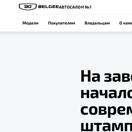
АВТОСАЛОН №1
Модели
Покупателям
Владельцам
О ком
На за
начал
совре
штамп