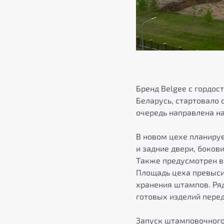
Бренд Belgee с гордос
Беларусь, стартовало
очередь направлена н
В новом цехе планиру
и задние двери, боков
Также предусмотрен вы
Площадь цеха превысит
хранения штампов. Ря
готовых изделий перед
Запуск штамповочного