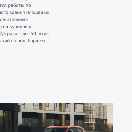
тся работы по
ного здания площадью
полнительных
ства кузовных
,5 раза – до 150 штук
аций по подсборке и