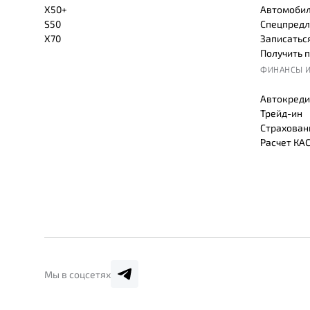
X50+
Автомобил
S50
Спецпредл
X70
Записаться
Получить 
ФИНАНСЫ И
Автокреди
Трейд-ин
Страхован
Расчет КА
Мы в соцсетях