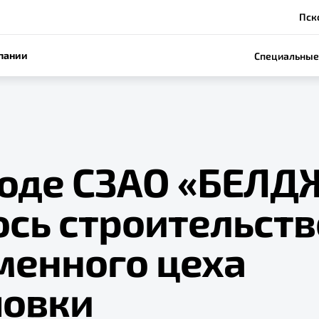
Пско
пании
Специальные
воде СЗАО «БЕЛД
ось строительств
менного цеха
овки