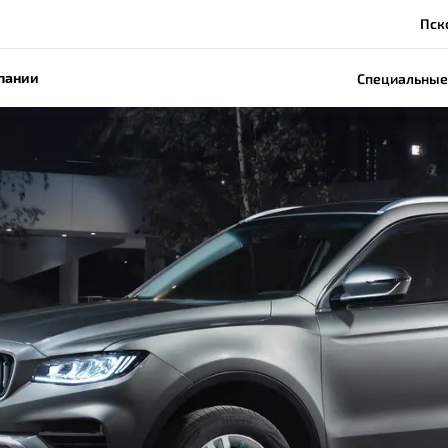
Пско
пании
Специальные