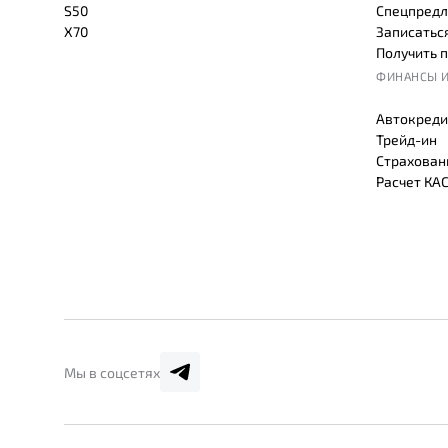
S50
Спецпредл
X70
Записаться
Получить 
ФИНАНСЫ И
Автокреди
Трейд-ин
Страхован
Расчет КА
Мы в соцсетях