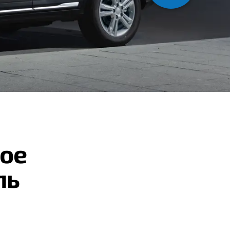
ое
ль